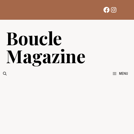
Aller
Facebook
Instag
au
contenu
Boucle
Magazine
MENU