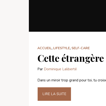
ACCUEIL
,
LIFESTYLE
,
SELF-CARE
Cette étrangère 
Par
Dominique Laliberté
Dans un miroir trop grand pour toi, tu croi
LIRE LA SUITE