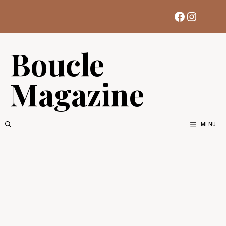
Aller
Facebook
Instag
au
contenu
Boucle
Magazine
MENU