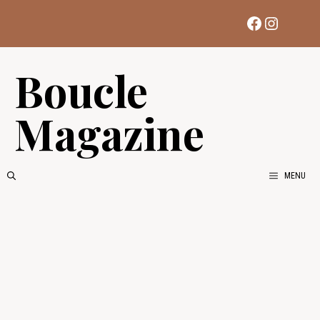
Aller
Facebook
Instag
au
contenu
Boucle
Magazine
MENU