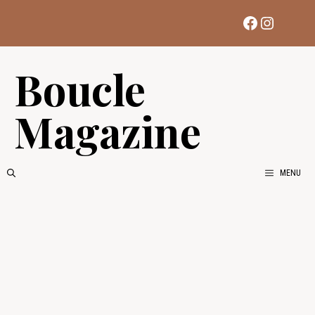
Aller
Facebook
Instag
au
contenu
Boucle
Magazine
MENU