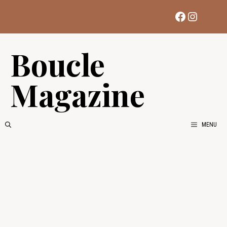
Aller
Facebook
Instag
au
contenu
Boucle
Magazine
MENU