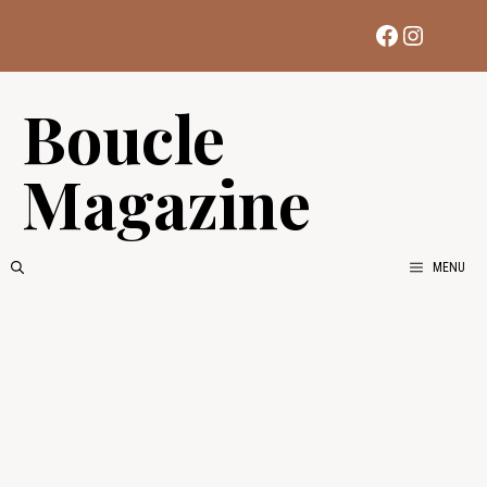
Aller
Facebook
Instag
au
contenu
Boucle
Magazine
MENU