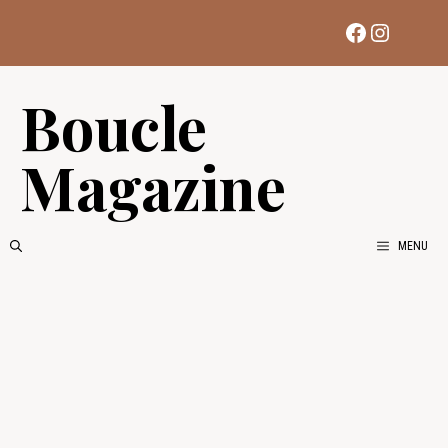
Aller
Facebook
Instag
au
contenu
Boucle
Magazine
MENU