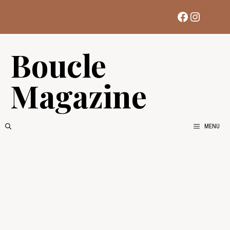
Aller
Facebook
Instag
au
contenu
Boucle
Magazine
MENU