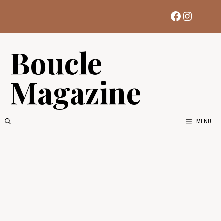
Aller
Facebook
Instag
au
contenu
Boucle
Magazine
MENU