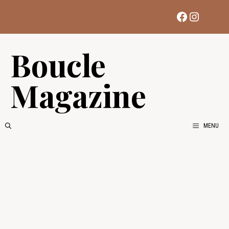
Aller
Facebook
Instag
au
contenu
Boucle
Magazine
MENU