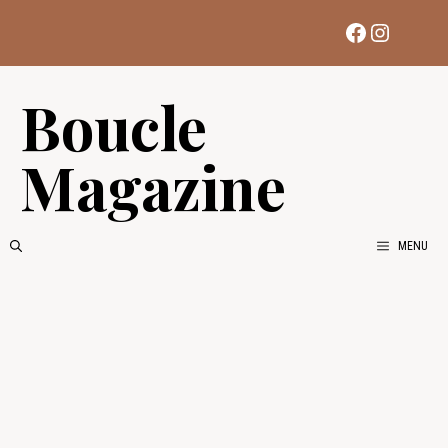
Aller
Facebook
Instag
au
contenu
Boucle
Magazine
MENU