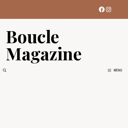
Aller
Facebook
Instag
au
contenu
Boucle
Magazine
MENU