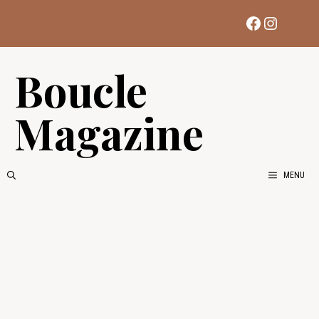
Aller
Facebook
Instag
au
contenu
Boucle
Magazine
MENU