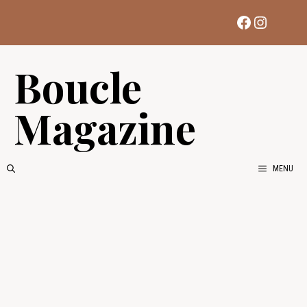
Aller
Facebook
Instag
au
contenu
Boucle
Magazine
MENU