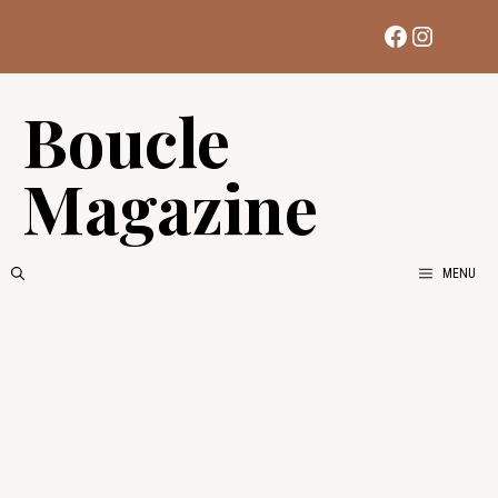
Aller
Facebook
Instag
au
contenu
Boucle
Magazine
MENU