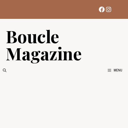
Aller
Facebook
Instag
au
contenu
Boucle
Magazine
MENU