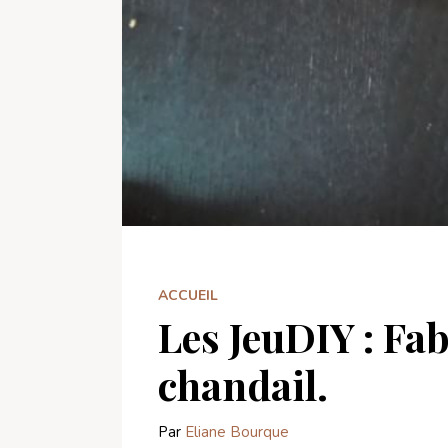
ACCUEIL
Les JeuDIY : Fa
chandail.
Par
Eliane Bourque