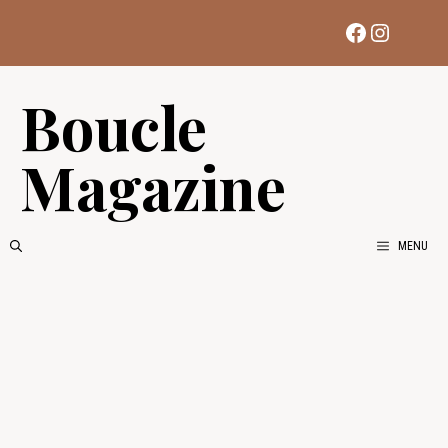
Aller
Facebook
Instag
au
contenu
Boucle
Magazine
MENU