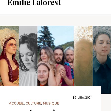
Émilie Laforest
19 juillet 2024
ACCUEIL
,
CULTURE
,
MUSIQUE