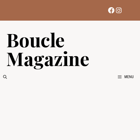
Aller
Facebook
Instag
au
contenu
Boucle
Magazine
MENU