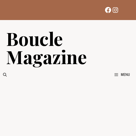
Aller
Facebook
Instag
au
contenu
Boucle
Magazine
MENU