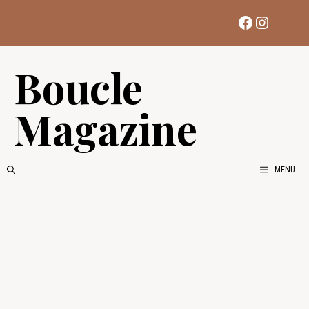
Aller
Facebook
Instag
au
contenu
Boucle
Magazine
MENU