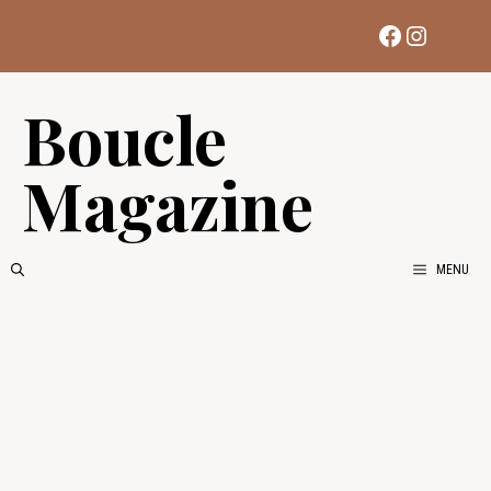
Aller
Facebook
Instag
au
contenu
Boucle
Magazine
MENU