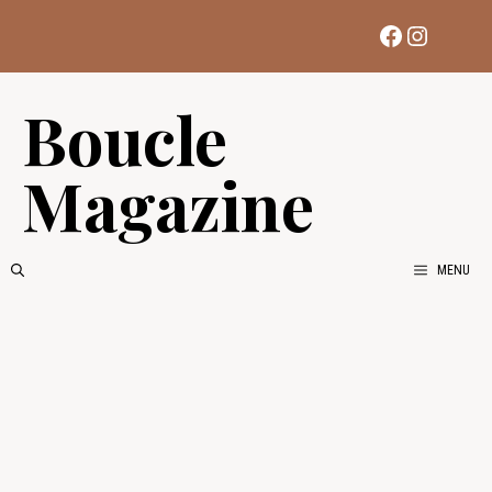
Aller
Facebook
Instag
au
contenu
Boucle
Magazine
MENU