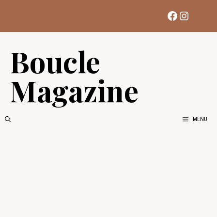
Aller
Facebook
Instag
au
contenu
Boucle
Magazine
MENU