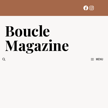
Aller
Facebook
Instag
au
contenu
Boucle
Magazine
MENU