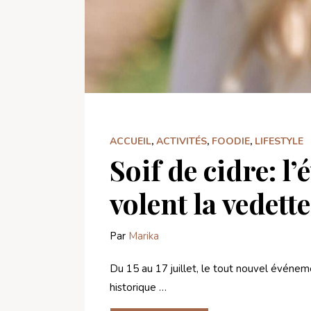
ACCUEIL
,
ACTIVITÉS
,
FOODIE
,
LIFESTYLE
Soif de cidre: l
volent la vedette
Par
Marika
Du 15 au 17 juillet, le tout nouvel événem
historique …