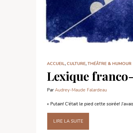
ACCUEIL
,
CULTURE
,
THÉÂTRE & HUMOUR
Lexique franco
Par
Audrey-Maude Falardeau
« Putain! C’était le pied cette soirée! J’avai
LIRE LA SUITE