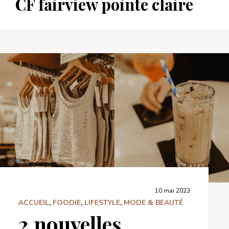
CF fairview pointe claire
10 mai 2023
ACCUEIL
,
FOODIE
,
LIFESTYLE
,
MODE & BEAUTÉ
2 nouvelles