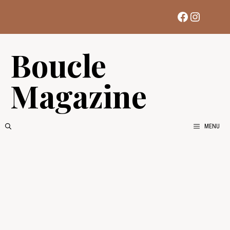
Aller
Facebook
Instag
au
contenu
Boucle
Magazine
MENU