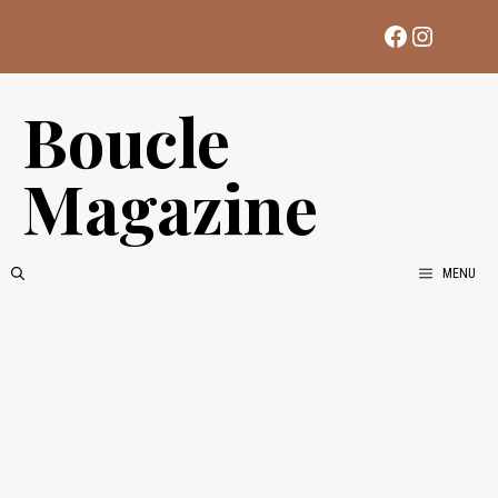
Aller
Facebook
Instag
au
contenu
Boucle
Magazine
MENU