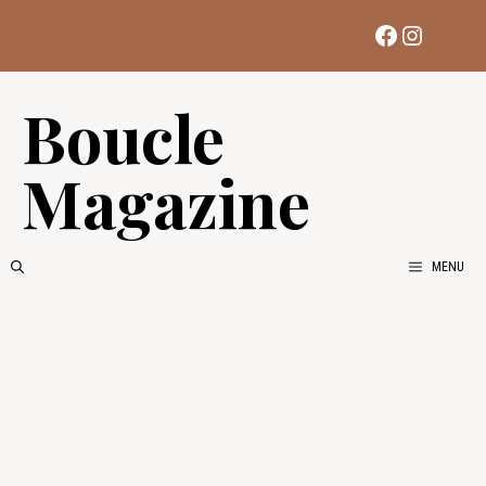
Aller
Facebook
Instag
au
contenu
Boucle
Magazine
MENU