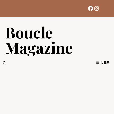
Aller
Facebook
Instag
au
contenu
Boucle
Magazine
MENU