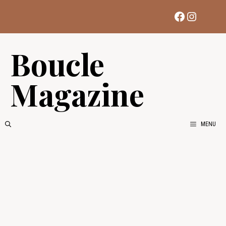
Aller
Facebook
Instag
au
contenu
Boucle
Magazine
MENU