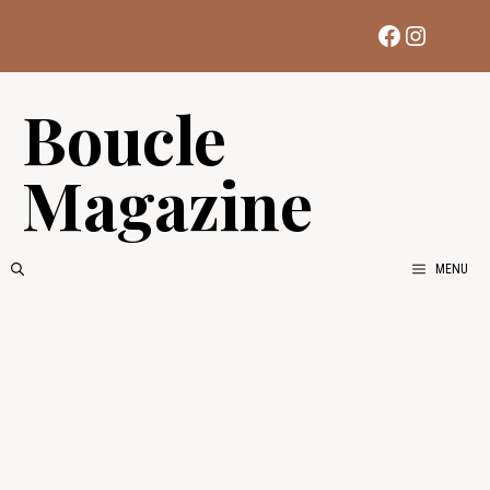
Aller
Facebook
Instag
au
contenu
Boucle
Magazine
MENU