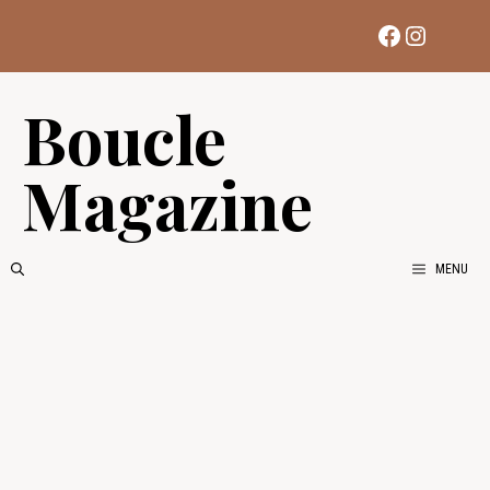
Aller
Facebook
Instag
au
contenu
Boucle
Magazine
MENU