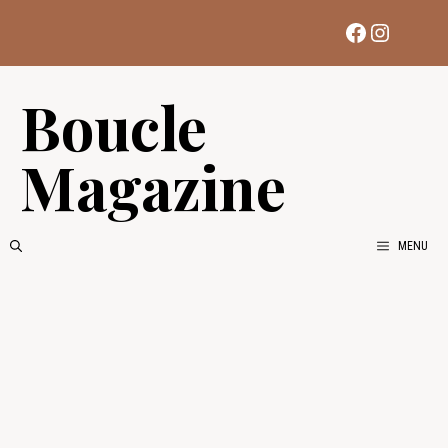
Aller
Facebook
Instag
au
contenu
Boucle
Magazine
MENU