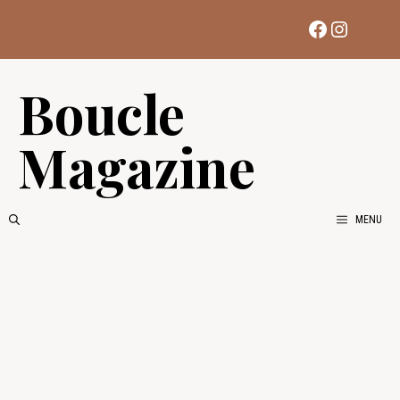
Aller
Facebook
Instag
au
contenu
Boucle
Magazine
MENU