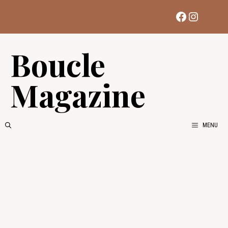
Aller
Facebook
Instag
au
contenu
Boucle
Magazine
MENU