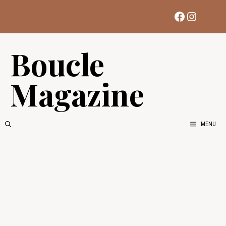
Aller
Facebook
Instag
au
contenu
Boucle
Magazine
MENU