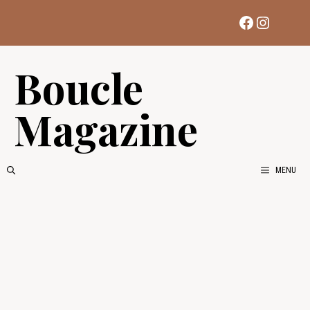
Aller
Facebook
Instag
au
contenu
Boucle
Magazine
MENU