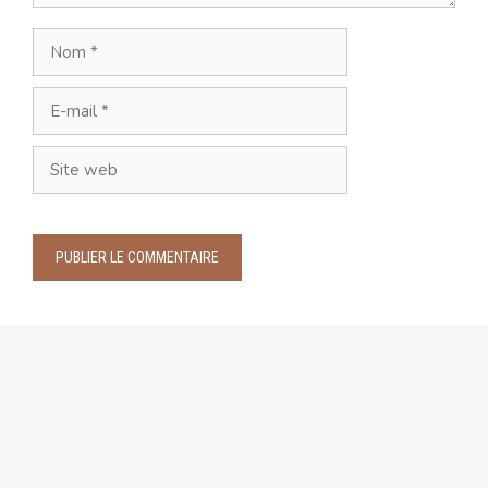
Nom
E-
mail
Site
web