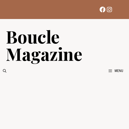
Aller
Facebook
Instag
au
contenu
Boucle
Magazine
MENU