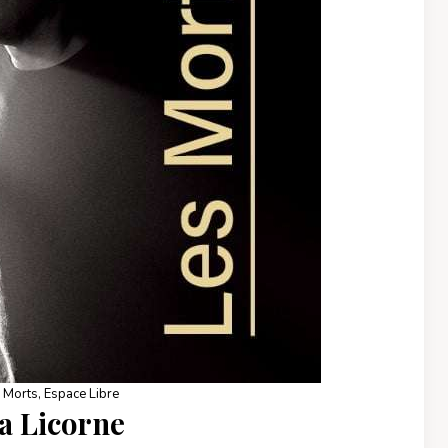
 Morts, Espace Libre
La Licorne