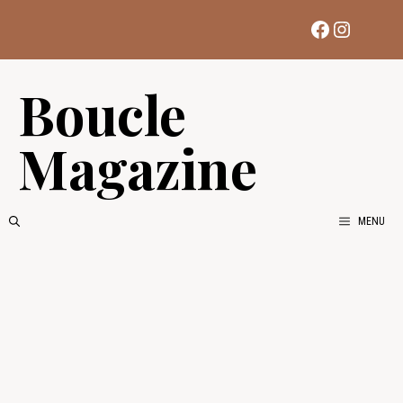
Aller
Facebook
Instag
au
contenu
Boucle
Magazine
MENU