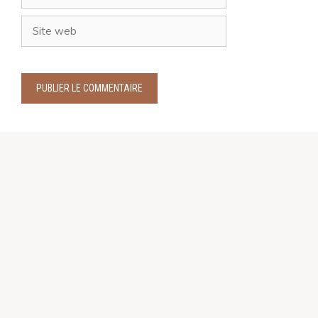
mail
Site
web