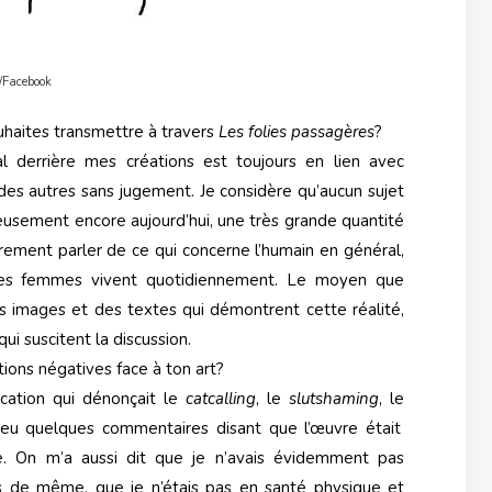
 /Facebook
uhaites transmettre à travers
Les folies passagères
?
 derrière mes créations est toujours en lien avec
n des autres sans jugement. Je considère qu’aucun sujet
reusement encore aujourd’hui, une très grande quantité
èrement parler de ce qui concerne l’humain en général,
e les femmes vivent quotidiennement. Le moyen que
 des images et des textes qui démontrent cette réalité,
ui suscitent la discussion.
ctions négatives face à ton art?
cation qui dénonçait le
catcalling
, le
slutshaming
, le
a eu quelques commentaires disant que l’œuvre était
le. On m’a aussi dit que je n’avais évidemment pas
cs de même, que je n’étais pas en santé physique et