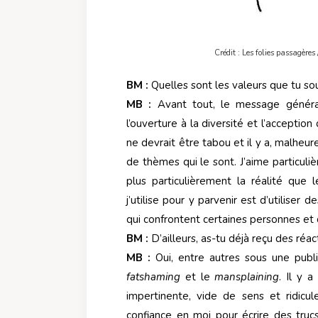
Crédit : Les folies passagères
BM :
Quelles sont les valeurs que tu so
MB :
Avant tout, le message général
l’ouverture à la diversité et l’acceptio
ne devrait être tabou et il y a, malheu
de thèmes qui le sont. J’aime particuli
plus particulièrement la réalité qu
j’utilise pour y parvenir est d’utiliser
qui confrontent certaines personnes et q
BM :
D’ailleurs, as-tu déjà reçu des réa
MB :
Oui, entre autres sous une publi
fatshaming
et le
mansplaining
. Il y 
impertinente, vide de sens et ridicu
confiance en moi pour écrire des tru