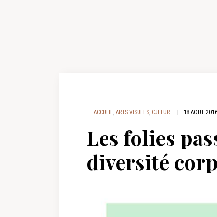
ACCUEIL
,
ARTS VISUELS
,
CULTURE
|
18 AOÛT 201
Les folies pass
diversité corp