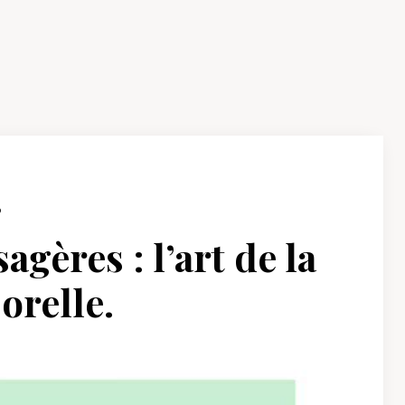
6
agères : l’art de la
orelle.