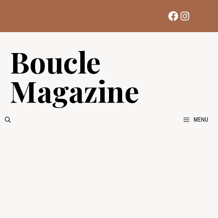
Aller
Facebook
Instag
au
contenu
Boucle
Magazine
MENU