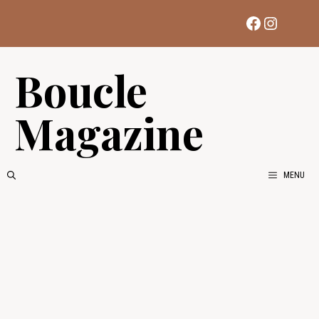
Aller
Facebook
Instag
au
contenu
Boucle
Magazine
MENU