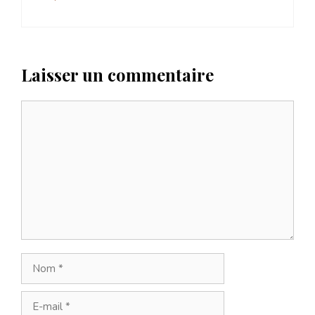
Laisser un commentaire
Commentaire
Nom
E-