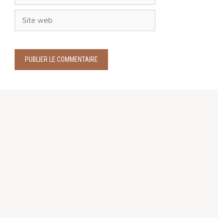
mail
Site
web