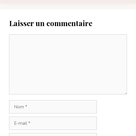
Laisser un commentaire
Commentaire
Nom
E-
mail