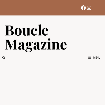
Aller
Facebook
Instag
au
contenu
Boucle
Magazine
MENU