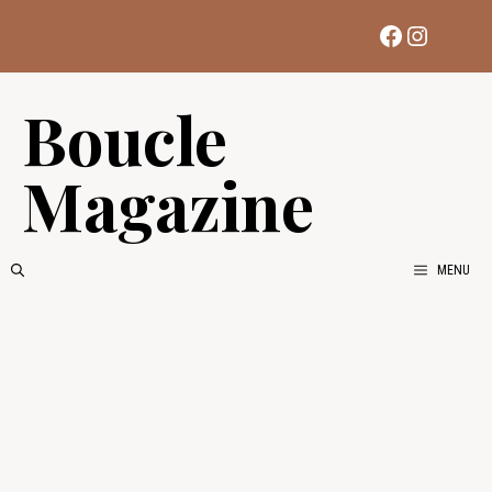
Aller
Facebook
Instag
au
contenu
Boucle
Magazine
MENU