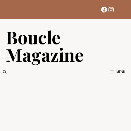
Aller
Facebook
Instag
au
contenu
Boucle
Magazine
MENU