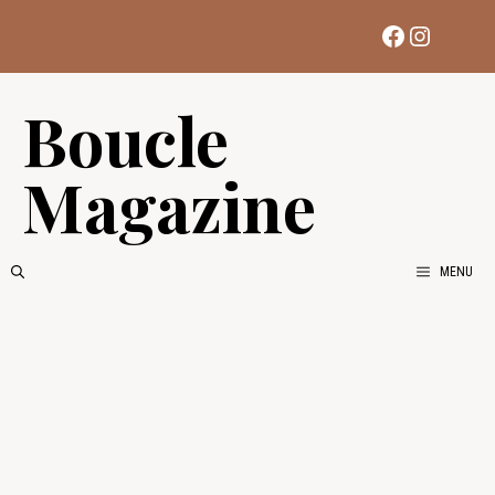
Aller
Facebook
Instag
au
contenu
Boucle
Magazine
MENU